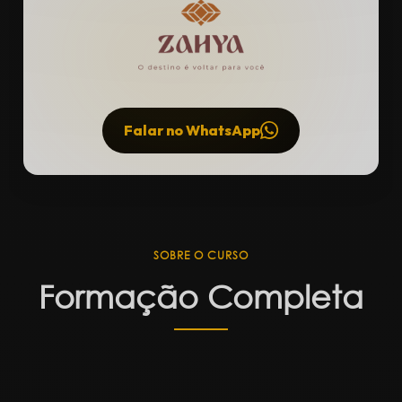
HOSPEDAGENS
Descontos exclusivos em
hotéis
selecionados
próximos ao evento.
Garanta sua estadia com a melhor
Falar no WhatsApp
tarifa.
SOBRE O CURSO
Formação Completa