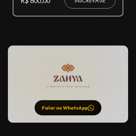
R$ 800,00
INSCREVA-SE
HOSPEDAGENS
Descontos exclusivos em
hotéis
selecionados
próximos ao evento.
Garanta sua estadia com a melhor
Falar no WhatsApp
tarifa.